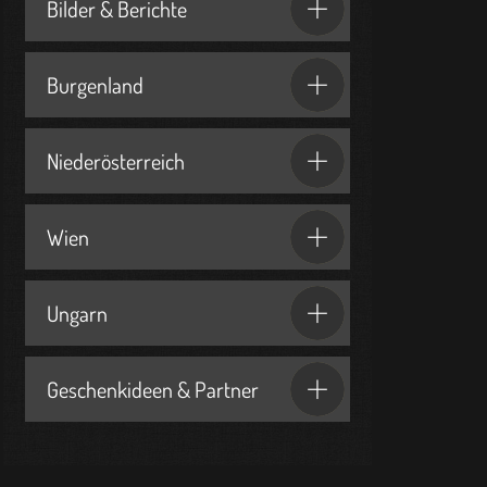
Bilder & Berichte
Burgenland
Niederösterreich
Wien
Ungarn
Geschenkideen & Partner