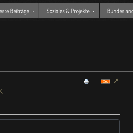
este Beiträge
Soziales & Projekte
Bundesland 
K