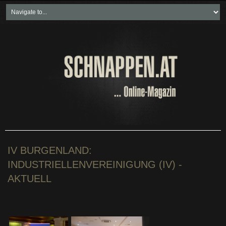
Home
Freikartenspiele
Neueste Beiträge
Soziales & Projekte
Bundesland "spezial"
Wirtschaft & Politik
IV BURGENLAND:
INDUSTRIELLENVEREINIGUNG (IV) -
AKTUELL