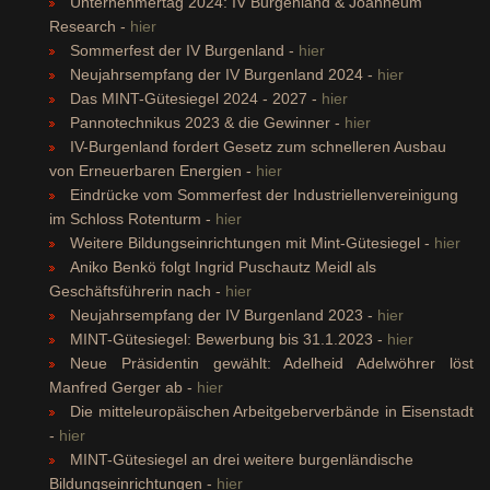
Unternehmertag 2024: IV Burgenland & Joanneum
Research -
hier
Sommerfest der IV Burgenland -
hier
Neujahrsempfang der IV Burgenland 2024 -
hier
Das MINT-Gütesiegel 2024 - 2027 -
hier
Pannotechnikus 2023 & die Gewinner -
hier
IV-Burgenland fordert Gesetz zum schnelleren Ausbau
von Erneuerbaren Energien -
hier
Eindrücke vom Sommerfest der Industriellenvereinigung
im Schloss Rotenturm -
hier
Weitere Bildungseinrichtungen mit Mint-Gütesiegel -
hier
Aniko Benkö folgt Ingrid Puschautz Meidl als
Geschäftsführerin nach -
hier
Neujahrsempfang der IV Burgenland 2023 -
hier
MINT-Gütesiegel: Bewerbung bis 31.1.2023 -
hier
Neue Präsidentin gewählt: Adelheid Adelwöhrer löst
Manfred Gerger ab -
hier
Die mitteleuropäischen Arbeitgeberverbände in Eisenstadt
-
hier
MINT-Gütesiegel an drei weitere burgenländische
Bildungseinrichtungen -
hier