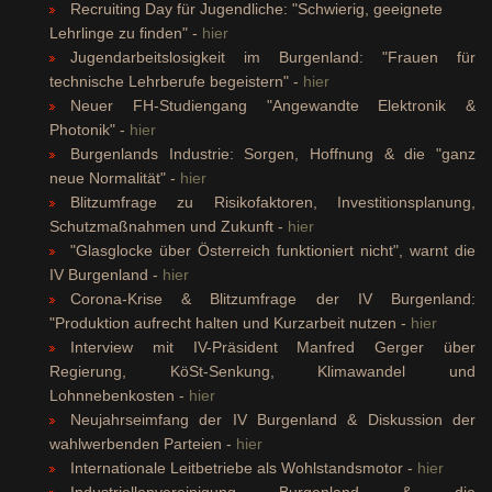
Recruiting Day für Jugendliche: "Schwierig, geeignete
Lehrlinge zu finden" -
hier
Jugendarbeitslosigkeit im Burgenland: "Frauen für
technische Lehrberufe begeistern" -
hier
Neuer FH-Studiengang "Angewandte Elektronik &
Photonik" -
hier
Burgenlands Industrie: Sorgen, Hoffnung & die "ganz
neue Normalität" -
hier
Blitzumfrage zu Risikofaktoren, Investitionsplanung,
Schutzmaßnahmen und Zukunft -
hier
"Glasglocke über Österreich funktioniert nicht", warnt die
IV Burgenland -
hier
Corona-Krise & Blitzumfrage der IV Burgenland:
"Produktion aufrecht halten und Kurzarbeit nutzen -
hier
Interview mit IV-Präsident Manfred Gerger über
Regierung, KöSt-Senkung, Klimawandel und
Lohnnebenkosten -
hier
Neujahrseimfang der IV Burgenland & Diskussion der
wahlwerbenden Parteien -
hier
Internationale Leitbetriebe als Wohlstandsmotor -
hier
Industriellenvereinigung Burgenland & die