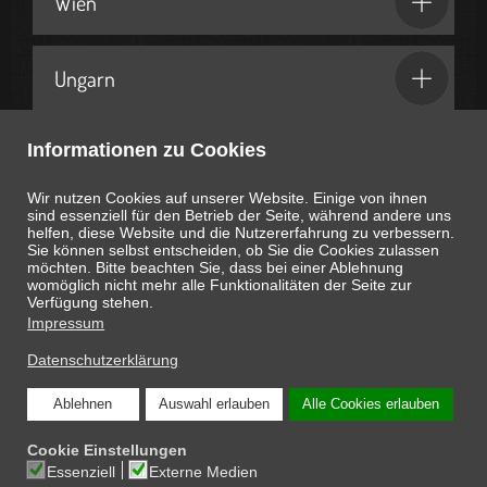
Wien
Ungarn
Informationen zu Cookies
Geschenkideen & Partner
Wir nutzen Cookies auf unserer Website. Einige von ihnen
sind essenziell für den Betrieb der Seite, während andere uns
helfen, diese Website und die Nutzererfahrung zu verbessern.
Sie können selbst entscheiden, ob Sie die Cookies zulassen
möchten. Bitte beachten Sie, dass bei einer Ablehnung
womöglich nicht mehr alle Funktionalitäten der Seite zur
Heute ist
August 7, 2026
21:47:00
Uhr
Verfügung stehen.
Impressum
Datenschutzerklärung
Ablehnen
Auswahl erlauben
Alle Cookies erlauben
COPYRIGHT © 2026 ONLINE-MAGAZIN SCHNAPPEN.AT: DIE INTERESSANTEN
Cookie Einstellungen
SEITEN DES LEBENS
Essenziell
Externe Medien