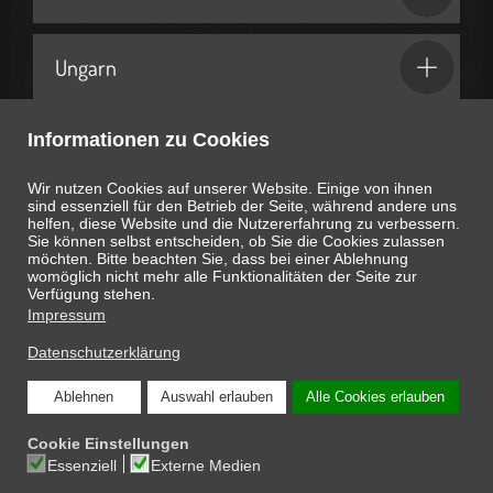
Ungarn
Informationen zu Cookies
Geschenkideen & Partner
Wir nutzen Cookies auf unserer Website. Einige von ihnen
sind essenziell für den Betrieb der Seite, während andere uns
helfen, diese Website und die Nutzererfahrung zu verbessern.
Sie können selbst entscheiden, ob Sie die Cookies zulassen
möchten. Bitte beachten Sie, dass bei einer Ablehnung
womöglich nicht mehr alle Funktionalitäten der Seite zur
Heute ist
August 9, 2026
16:15:52
Uhr
Verfügung stehen.
Impressum
Datenschutzerklärung
Ablehnen
Auswahl erlauben
Alle Cookies erlauben
COPYRIGHT © 2026 ONLINE-MAGAZIN SCHNAPPEN.AT: DIE INTERESSANTEN
Cookie Einstellungen
SEITEN DES LEBENS
Essenziell
Externe Medien