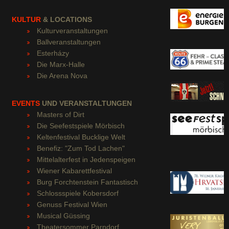
KULTUR
& LOCATIONS
Kulturveranstaltungen
Ballveranstaltungen
Esterházy
Die Marx-Halle
Die Arena Nova
EVENTS
UND VERANSTALTUNGEN
Masters of Dirt
Die Seefestspiele Mörbisch
Keltenfestival Bucklige Welt
Benefiz: "Zum Tod Lachen"
Mittelalterfest in Jedenspeigen
Wiener Kabarettfestival
Burg Forchtenstein Fantastisch
Schlossspiele Kobersdorf
Genuss Festival Wien
Musical Güssing
Theatersommer Parndorf