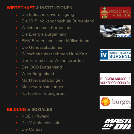
WIRTSCHAFT
& INSTITUTIONEN
Die Industriellenvereinigung
Die VHS, Volkshochschule Burgenland
Weintourismus Burgenland
Die Energie Burgenland
BMV Burgenländischer Müllverband
Die Genussakademie
Wirtschaftsunternehmen Hubi-Kart
Der Europäische Weinritterorden
Der ÖGB Burgenland
Wein Burgenland
Marktveranstaltungen
Messeveranstaltungen
Kartcenter Kottingbrunn
BILDUNG
& SOZIALES
NOE Hilfswerk
Die Volkshochschu
le
Die Caritas