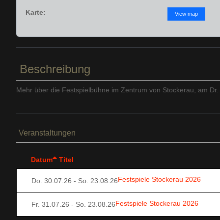
Karte:
View map
Beschreibung
Mehr über die Festspielbühne im Zentrum von Stockerau, am Dr. K
Veranstaltungen
Datum
Titel
Festspiele Stockerau 2026
Do. 30.07.26
- So. 23.08.26
Festspiele Stockerau 2026
Fr. 31.07.26
- So. 23.08.26