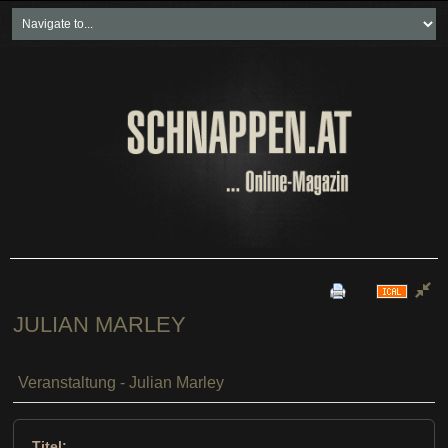
Home
Freikartenspiele
Neueste Beiträge
Soziales & Projekte
Bundesland "spezial"
Wirtschaft & Politik
JULIAN MARLEY
Veranstaltung - Julian Marley
Titel: