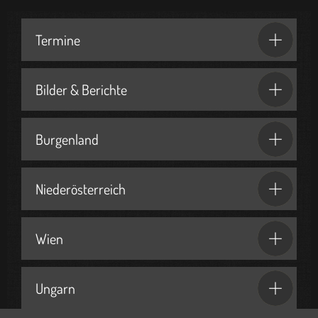
Termine
Bilder & Berichte
Burgenland
Niederösterreich
Wien
Ungarn