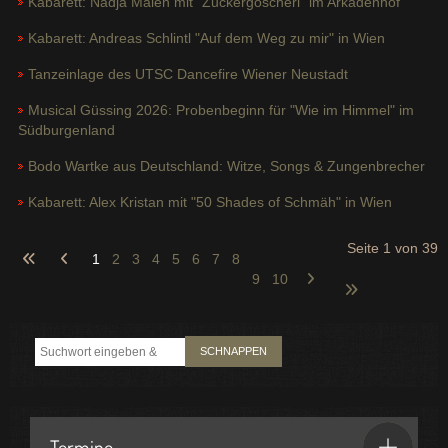
Kabarett: Nadja Maleh mit "Zuckergoscherl" im Arkadenhof
Kabarett: Andreas Schlintl "Auf dem Weg zu mir" in Wien
Tanzeinlage des UTSC Dancefire Wiener Neustadt
Musical Güssing 2026: Probenbeginn für "Wie im Himmel" im
Südburgenland
Bodo Wartke aus Deutschland: Witze, Songs & Zungenbrecher
Kabarett: Alex Kristan mit "50 Shades of Schmäh" in Wien
Seite 1 von 39
1
2
3
4
5
6
7
8
9
10
SCHNAPPEN
Termine