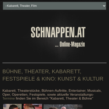
Home
Freikartenspiele
Neueste Beiträge
Soziales & Projekte
Bundesland "spezial"
Wirtschaft & Politik
BÜHNE, THEATER, KABARETT,
FESTSPIELE & KINO: KUNST & KULTUR
Kabarett, Theaterstücke, Bühnen-Auftritte, Entertainer, Musicals,
Oper, Operetten, Festspiele, sowie aktuelle Veranstaltungs-
Termine
finden Sie im Bereich "Kabarett, Theater & Bühne"