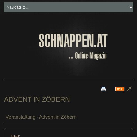
Home
Freikartenspiele
Neueste Beiträge
Soziales & Projekte
Bundesland "spezial"
Wirtschaft & Politik
ADVENT IN ZÖBERN
Veranstaltung - Advent in Zöbern
Titel: