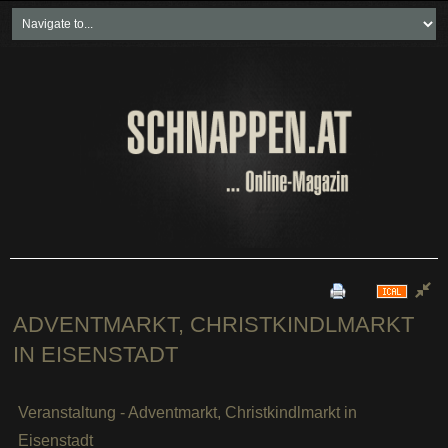
Home
Freikartenspiele
Neueste Beiträge
Soziales & Projekte
Bundesland "spezial"
Wirtschaft & Politik
ADVENTMARKT, CHRISTKINDLMARKT
IN EISENSTADT
Veranstaltung - Adventmarkt, Christkindlmarkt in
Eisenstadt