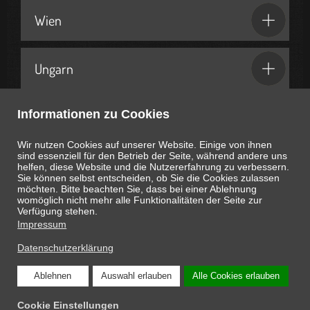
Wien
Ungarn
Informationen zu Cookies
Geschenkideen & Partner
Wir nutzen Cookies auf unserer Website. Einige von ihnen
sind essenziell für den Betrieb der Seite, während andere uns
helfen, diese Website und die Nutzererfahrung zu verbessern.
Sie können selbst entscheiden, ob Sie die Cookies zulassen
möchten. Bitte beachten Sie, dass bei einer Ablehnung
womöglich nicht mehr alle Funktionalitäten der Seite zur
Heute ist
August 9, 2026
13:51:52
Uhr
Verfügung stehen.
Impressum
Datenschutzerklärung
Ablehnen
Auswahl erlauben
Alle Cookies erlauben
COPYRIGHT © 2026 ONLINE-MAGAZIN SCHNAPPEN.AT: DIE INTERESSANTEN
Cookie Einstellungen