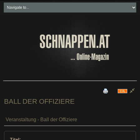
Home
Freikartenspiele
Neueste Beiträge
Soziales & Projekte
Bundesland "spezial"
Wirtschaft & Politik
BALL DER OFFIZIERE
Veranstaltung - Ball der Offiziere
Titel: