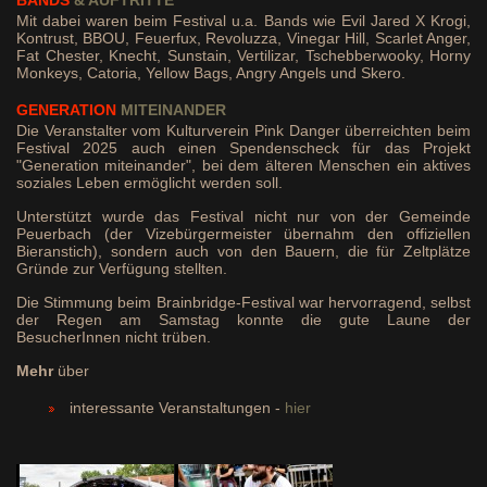
BANDS
& AUFTRITTE
Mit dabei waren beim Festival u.a. Bands wie Evil Jared X Krogi,
Kontrust, BBOU, Feuerfux, Revoluzza, Vinegar Hill, Scarlet Anger,
Fat Chester, Knecht, Sunstain, Vertilizar, Tschebberwooky, Horny
Monkeys, Catoria, Yellow Bags, Angry Angels und Skero.
GENERATION
MITEINANDER
Die Veranstalter vom Kulturverein Pink Danger überreichten beim
Festival 2025 auch einen Spendenscheck für das Projekt
"Generation miteinander", bei dem älteren Menschen ein aktives
soziales Leben ermöglicht werden soll.
Unterstützt wurde das Festival nicht nur von der Gemeinde
Peuerbach (der Vizebürgermeister übernahm den offiziellen
Bieranstich), sondern auch von den Bauern, die für Zeltplätze
Gründe zur Verfügung stellten.
Die Stimmung beim Brainbridge-Festival war hervorragend, selbst
der Regen am Samstag konnte die gute Laune der
BesucherInnen nicht trüben.
Mehr
über
interessante Veranstaltungen -
hier