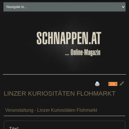
Home
Freikartenspiele
Neueste Beiträge
Soziales & Projekte
Bundesland "spezial"
Wirtschaft & Politik
LINZER KURIOSITÄTEN FLOHMARKT
Veranstaltung - Linzer Kuriositäten Flohmarkt
Titel: