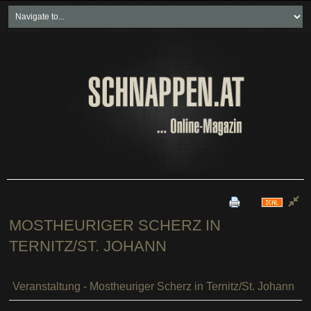
Home
Freikartenspiele
Neueste Beiträge
Soziales & Projekte
Bundesland "spezial"
Wirtschaft & Politik
MOSTHEURIGER SCHERZ IN
TERNITZ/ST. JOHANN
Veranstaltung - Mostheuriger Scherz in Ternitz/St. Johann