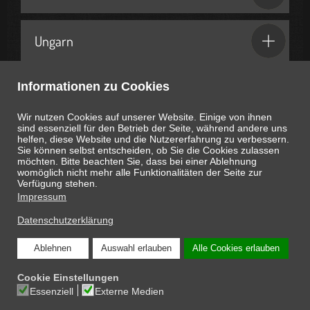
Ungarn
Informationen zu Cookies
Geschenkideen & Partner
Wir nutzen Cookies auf unserer Website. Einige von ihnen
sind essenziell für den Betrieb der Seite, während andere uns
helfen, diese Website und die Nutzererfahrung zu verbessern.
Sie können selbst entscheiden, ob Sie die Cookies zulassen
möchten. Bitte beachten Sie, dass bei einer Ablehnung
womöglich nicht mehr alle Funktionalitäten der Seite zur
Heute ist
August 8, 2026
08:16:33
Uhr
Verfügung stehen.
Impressum
Datenschutzerklärung
Ablehnen
Auswahl erlauben
Alle Cookies erlauben
COPYRIGHT © 2026 ONLINE-MAGAZIN SCHNAPPEN.AT: DIE INTERESSANTEN
Cookie Einstellungen
SEITEN DES LEBENS
Essenziell
Externe Medien