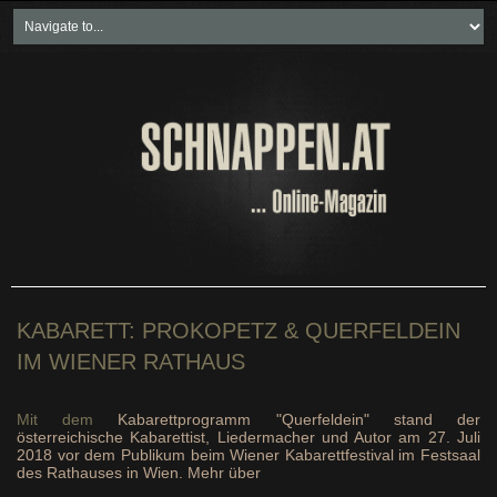
Home
Freikartenspiele
Neueste Beiträge
Soziales & Projekte
Bundesland "spezial"
Wirtschaft & Politik
KABARETT: PROKOPETZ & QUERFELDEIN
IM WIENER RATHAUS
Mit dem
Kabarettprogramm "Querfeldein" stand der
österreichische Kabarettist, Liedermacher und Autor am 27. Juli
2018 vor dem Publikum beim Wiener Kabarettfestival im Festsaal
des Rathauses in Wien. Mehr über