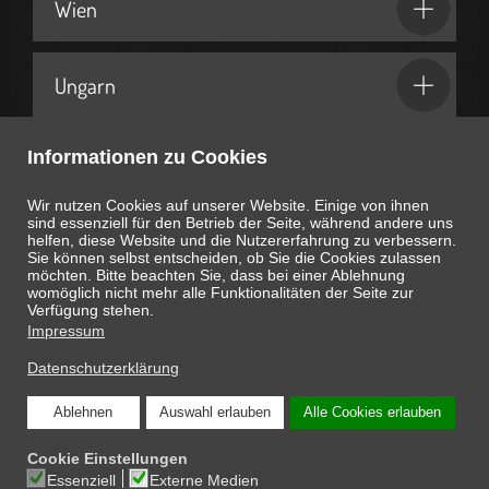
Wien
Ungarn
Informationen zu Cookies
Geschenkideen & Partner
Wir nutzen Cookies auf unserer Website. Einige von ihnen
sind essenziell für den Betrieb der Seite, während andere uns
helfen, diese Website und die Nutzererfahrung zu verbessern.
Sie können selbst entscheiden, ob Sie die Cookies zulassen
möchten. Bitte beachten Sie, dass bei einer Ablehnung
womöglich nicht mehr alle Funktionalitäten der Seite zur
Heute ist
August 7, 2026
21:30:25
Uhr
Verfügung stehen.
Impressum
Datenschutzerklärung
Ablehnen
Auswahl erlauben
Alle Cookies erlauben
COPYRIGHT © 2026 ONLINE-MAGAZIN SCHNAPPEN.AT: DIE INTERESSANTEN
Cookie Einstellungen
SEITEN DES LEBENS
Essenziell
Externe Medien