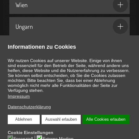
Wien
Ungarn
Informationen zu Cookies
Geschenkideen & Partner
Wir nutzen Cookies auf unserer Website. Einige von ihnen
sind essenziell für den Betrieb der Seite, während andere uns
helfen, diese Website und die Nutzererfahrung zu verbessern.
Sie können selbst entscheiden, ob Sie die Cookies zulassen
möchten. Bitte beachten Sie, dass bei einer Ablehnung
womöglich nicht mehr alle Funktionalitäten der Seite zur
Heute ist
August 8, 2026
06:38:34
Uhr
Verfügung stehen.
Impressum
Datenschutzerklärung
Ablehnen
Auswahl erlauben
Alle Cookies erlauben
COPYRIGHT © 2026 ONLINE-MAGAZIN SCHNAPPEN.AT: DIE INTERESSANTEN
Cookie Einstellungen
SEITEN DES LEBENS
Essenziell
Externe Medien