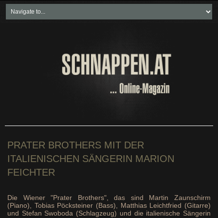
Home
Freikartenspiele
Neueste Beiträge
Soziales & Projekte
Bundesland "spezial"
Wirtschaft & Politik
PRATER BROTHERS MIT DER
ITALIENISCHEN SÄNGERIN MARION
FEICHTER
Die Wiener "Prater Brothers", das sind Martin Zaunschirm
(Piano), Tobias Pöcksteiner (Bass), Matthias Leichtfried (Gitarre)
und Stefan Swoboda (Schlagzeug) und die italienische Sängerin