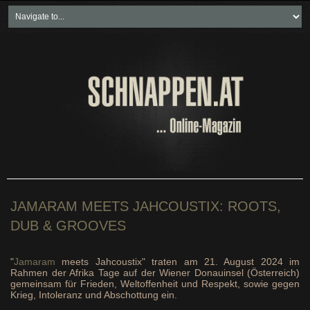
Home
Freikartenspiele
Neueste Beiträge
Soziales & Projekte
Bundesland "spezial"
Wirtschaft & Politik
JAMARAM MEETS JAHCOUSTIX: ROOTS,
DUB & GROOVES
"
Jamaram
meets Jahcoustix" traten am 21. August 2024 im
Rahmen der Afrika Tage auf der Wiener Donauinsel (Österreich)
gemeinsam für Frieden, Weltoffenheit und Respekt, sowie gegen
Krieg, Intoleranz und Abschottung ein.