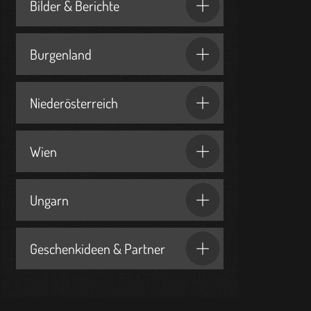
Bilder & Berichte
Burgenland
Niederösterreich
Wien
Ungarn
Geschenkideen & Partner