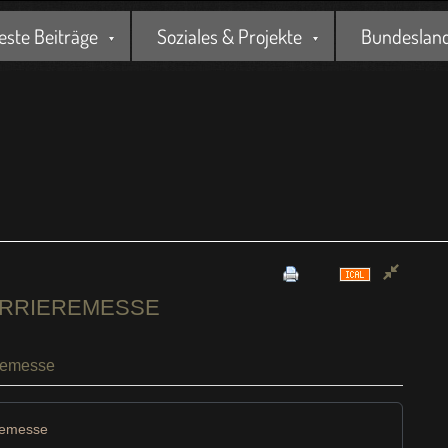
este Beiträge
Soziales & Projekte
Bundesland 
ARRIEREMESSE
eremesse
eremesse