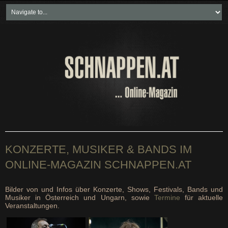
Home
Freikartenspiele
Neueste Beiträge
Soziales & Projekte
Bundesland "spezial"
Wirtschaft & Politik
KONZERTE, MUSIKER & BANDS IM
ONLINE-MAGAZIN SCHNAPPEN.AT
Bilder von und Infos über Konzerte, Shows, Festivals, Bands und
Musiker in Österreich und Ungarn, sowie
Termine
für aktuelle
Veranstaltungen.