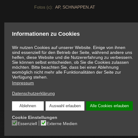
Fotos (c):
AP, SCHNAPPEN.AT
Informationen zu Cookies
Zum
Wir nutzen Cookies auf unserer Website. Einige von ihnen
sind essenziell für den Betrieb der Seite, während andere uns
helfen, diese Website und die Nutzererfahrung zu verbessern.
Sie können selbst entscheiden, ob Sie die Cookies zulassen
möchten. Bitte beachten Sie, dass bei einer Ablehnung
womöglich nicht mehr alle Funktionalitäten der Seite zur
Verfügung stehen.
Impressum
Mehr über aktuelle Veranstaltungen im Burge
Infos über das Schloss Esterhazy in Eisensta
Datenschutzerklärung
Ablehnen
Auswahl erlauben
Alle Cookies erlauben
Cookie Einstellungen
Essenziell
Externe Medien
COPYRIGHT © 2026 ONLINE-MAGAZIN SCHNAPPEN.AT: DIE IN