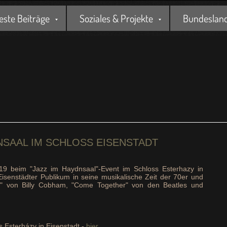
este Beiträge
Soziales & Projekte
Bundesland 
NSAAL IM SCHLOSS EISENSTADT
19 beim "Jazz im Haydnsaal"-Event im Schloss Esterhazy in
 Eisenstädter Publikum in seine musikalische Zeit der 70er und
tus" von Billy Cobham, "Come Together" von den Beatles und
 Esterházy in Eisenstadt -
hier