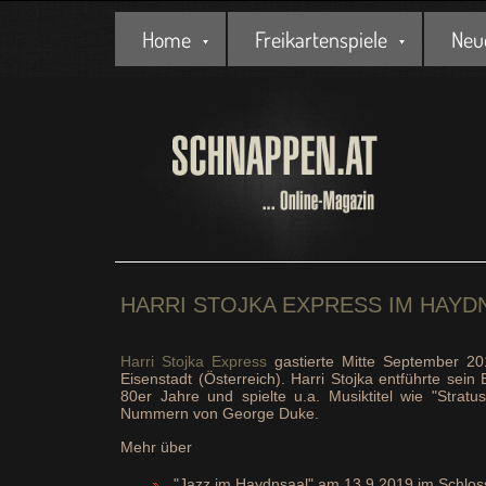
Home
Freikartenspiele
Neu
HARRI STOJKA EXPRESS IM HAYD
Harri Stojka Express
gastierte Mitte September 20
Eisenstadt (Österreich). Harri Stojka entführte sein
80er Jahre und spielte u.a. Musiktitel wie "Stra
Nummern von George Duke.
Mehr über
"Jazz im Haydnsaal" am 13.9.2019 im Schloss