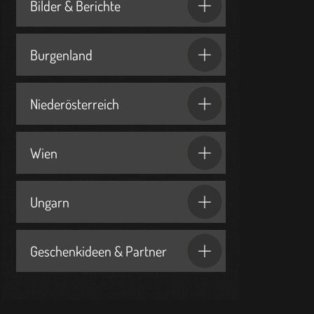
Bilder & Berichte
Burgenland
Niederösterreich
Wien
Ungarn
Geschenkideen & Partner