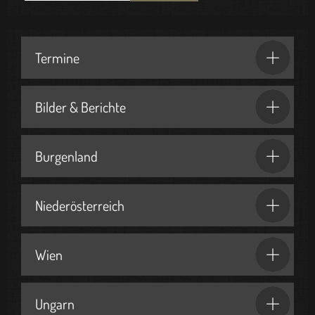
Termine
Bilder & Berichte
Burgenland
Niederösterreich
Wien
Ungarn