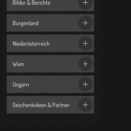
Bilder & Berichte
Burgenland
Niederösterreich
Wien
Ungarn
Geschenkideen & Partner