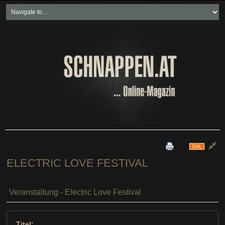
Home
Freikartenspiele
Neueste Beiträge
Soziales & Projekte
Bundesland "spezial"
Wirtschaft & Politik
ELECTRIC LOVE FESTIVAL
Veranstaltung - Electric Love Festival
Titel: