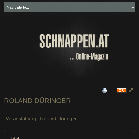
Home
Freikartenspiele
Neueste Beiträge
Soziales & Projekte
Bundesland "spezial"
Wirtschaft & Politik
ROLAND DÜRINGER
Veranstaltung - Roland Düringer
Titel: