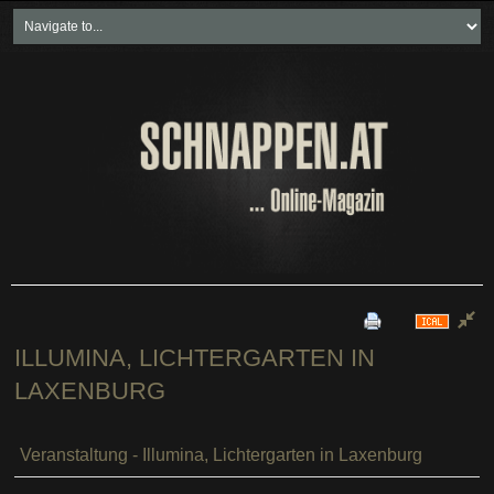
Home
Freikartenspiele
Neueste Beiträge
Soziales & Projekte
Bundesland "spezial"
Wirtschaft & Politik
ILLUMINA, LICHTERGARTEN IN
LAXENBURG
Veranstaltung - Illumina, Lichtergarten in Laxenburg