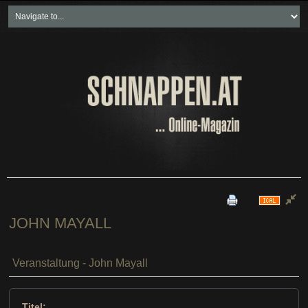
Home
Freikartenspiele
Neueste Beiträge
Soziales & Projekte
Bundesland "spezial"
Wirtschaft & Politik
JOHN MAYALL
Veranstaltung - John Mayall
Titel: