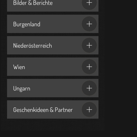
Bilder & Berichte
Burgenland
Niederösterreich
Wien
Ungarn
Geschenkideen & Partner