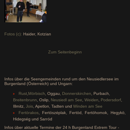
Fotos (c):
Haider, Kotzian
Zum Seitenbeginn
Infos über die Seengemeinden rund um den Neusiedlersee im
Burgenland (Österreich) und Ungarn:
Rust
,
Mörbisch
, Oggau,
Donnerskirchen
, Purbach,
Breitenbrunn
, Oslip,
Neusiedl am See
,
Weiden
,
Podersdorf
,
Illmitz,
Jois
, Apetlon, Tadten und
Winden am See
Fertörakos
, Fertöszéplak, Fertöd, Fertöhomok, Hegykö,
Hidegség und Sarród
Infos über aktuelle Termine der 24 h Burgenland Extrem Tour -