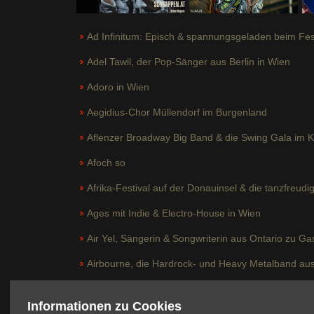
Ad Infinitum: Episch & spannungsgeladen beim Fes
Adel Tawil, der Pop-Sänger aus Berlin in Wien
Adoro in Wien
Aegidius-Chor Müllendorf im Burgenland
Aflenzer Broadway Big Band & die Swing Gala im 
Afoch so
Afrika-Festival auf der Donauinsel & die tanzfreud
Ages mit Indie & Electro-House in Wien
Air Yel, Sängerin & Songwriterin aus Ontario zu Ga
Airbourne, die Hardrock- und Heavy Metalband aus
Akkordeonfestival in Wien: Manuela Diem & Marie-S
Informationen zu Cookies
Al Di Meola zu Gast in der Oper Wien