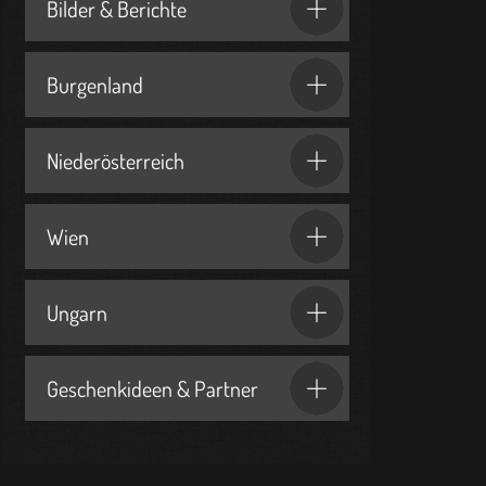
Bilder & Berichte
Burgenland
Niederösterreich
Wien
Ungarn
Geschenkideen & Partner