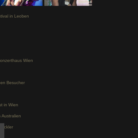
tival in Leoben
Konzerthaus Wien
igen Besucher
st in Wien
 Australien
tickler