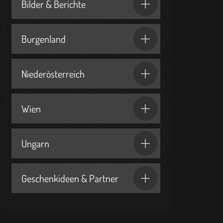
Bilder & Berichte
Burgenland
Niederösterreich
Wien
Ungarn
Geschenkideen & Partner