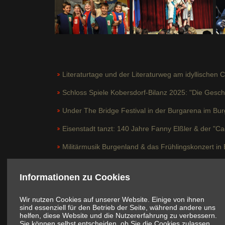
Literaturtage und der Literaturweg am idyllischen 
Schloss Spiele Kobersdorf-Bilanz 2025: "Die Gesc
Under The Bridge Festival in der Burgarena im Bur
Eisenstadt tanzt: 140 Jahre Fanny Elßler & der "
Militärmusik Burgenland & das Frühlingskonzert in 
"Die fliegende Burg" & die Uraufführung des Burge
Informationen zu Cookies
Generation Next: "Junge Kulturschaffende vor den
Wir nutzen Cookies auf unserer Website. Einige von ihnen
Kunstsymposium "eu-art-network" erstmals in Neu
sind essenziell für den Betrieb der Seite, während andere uns
helfen, diese Website und die Nutzererfahrung zu verbessern.
Uhudlerlandestheater: "Der Freyschütz" auf Südbu
Sie können selbst entscheiden, ob Sie die Cookies zulassen