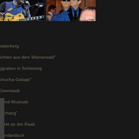
Csaterberg
hichten aus dem Wienerwald"
ggraben in Schlaining
Cachucha-Galopp"
Eisenstadt
nland-Musicals
 Vorhang"
markt an der Raab
rgenländisch