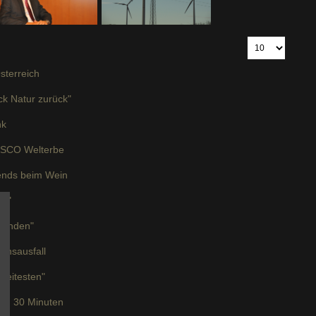
sterreich
k Natur zurück"
nk
ESCO Welterbe
ends beim Wein
at"
emanden"
ionsausfall
Freitesten"
s in 30 Minuten