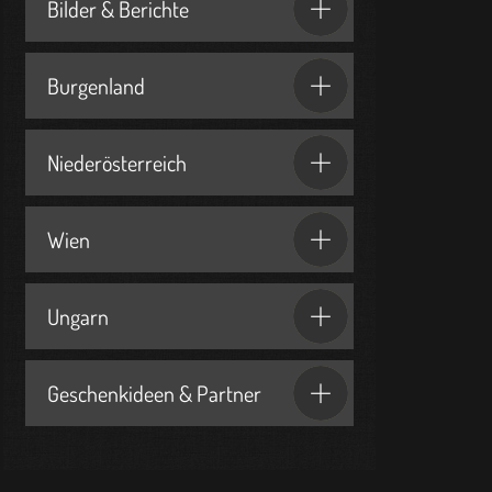
Bilder & Berichte
Burgenland
Niederösterreich
Wien
Ungarn
Geschenkideen & Partner