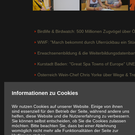
Birdlife & Birdwatch: 500 Millionen Zugvögel über Ö
WWF: "March bekommt durch Uferrückbau ein Stüc
Erwachsenenbildung & die Weiterbildungsdatenba
Kurstadt Baden: "Great Spa Towns of Europe" UN
Österreich Wein-Chef Chris Yorke über Wege & Tr
"Jede Gemeinde braucht einen Europa-Gemeinder
Informationen zu Cookies
Covid-19 Lockdown in Österreich: "Treffen Sie ni
Wir nutzen Cookies auf unserer Website. Einige von ihnen
Industrie-Umfrage: Zuversicht trotz hohem Produkt
sind essenziell für den Betrieb der Seite, während andere uns
helfen, diese Website und die Nutzererfahrung zu verbessern.
Industrie fordert: "Quarantäne verkürzen, freiwillig 
Sie können selbst entscheiden, ob Sie die Cookies zulassen
möchten. Bitte beachten Sie, dass bei einer Ablehnung
Cluster Busters: Corona Schnelltest liefert Ergebni
womöglich nicht mehr alle Funktionalitäten der Seite zur